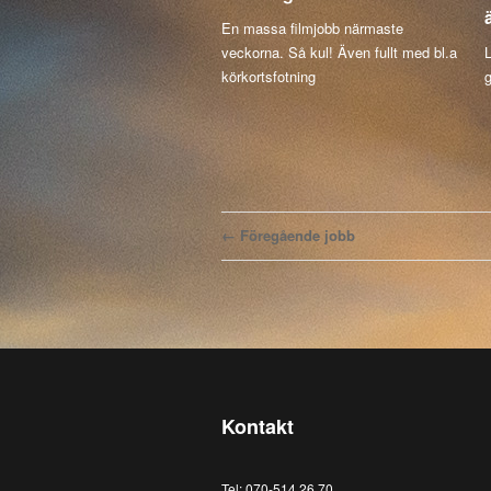
En massa filmjobb närmaste
veckorna. Så kul! Även fullt med bl.a
L
körkortsfotning
g
← Föregående jobb
Kontakt
Tel: 070-514 26 70