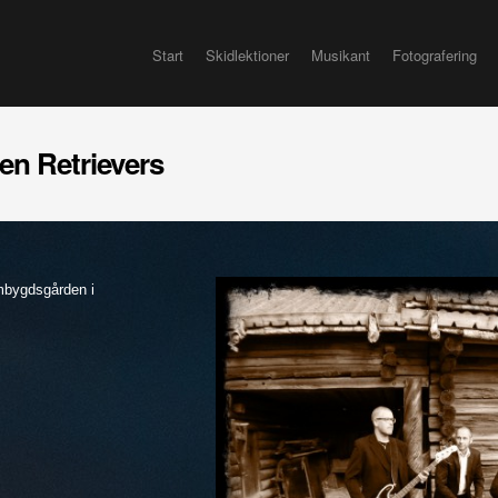
Start
Skidlektioner
Musikant
Fotografering
en Retrievers
mbygdsgården i