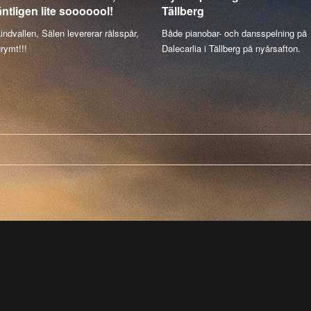
äntligen lite sooooool!
Tällberg
indvallen, Sälen levererar rälsspår,
Både pianobar- och dansspelning på
rymt!!!
Dalecarlia i Tällberg på nyårsafton.