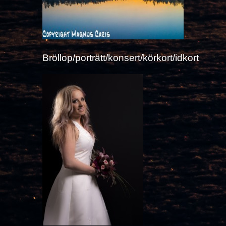
Bröllop/porträtt/konsert/körkort/idkort