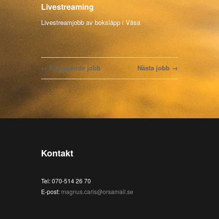
Livestreaming
Livestreamjobb av boksläpp i Väsa
← Föregående jobb
Nästa jobb →
Kontakt
Tel: 070-514 26 70
E-post:
magnus.caris@orsamail.se