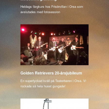
Heldags färgkurs hos Frisörvillan i Orsa som
avslutades med fotosession
Golden Retrievers 20-årsjubileum
En superlyckad kväll på Teaterbaren i Orsa. Vi
rockade så hela huset gungade!