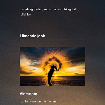
Flygelvagn fotad, retuschad och frilagd åt
rollaFlex
Liknande jobb
Vinterfoto
Kul fotosession ute i kylan