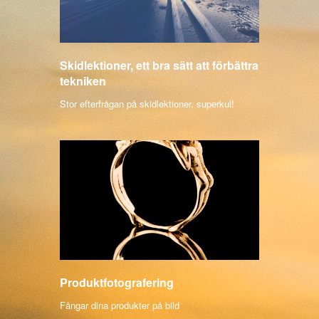
Skidlektioner, ett bra sätt att förbättra
tekniken
Stor efterfrågan på skidlektioner, superkul!
Produktfotografering
Fångar dina produkter på bild