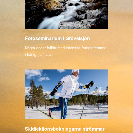
Fotoseminarium i Grövelsjön
Några dagar fyllda med intensivt fotograferande
i härlig fjällnatur.
Skidlektionsbokningarna strömmar