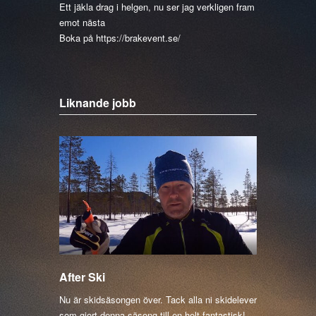
Ett jäkla drag i helgen, nu ser jag verkligen fram
emot nästa
Boka på https://brakevent.se/
Liknande jobb
After Ski
Nu är skidsäsongen över. Tack alla ni skidelever
som gjort denna säsong till en helt fantastisk!