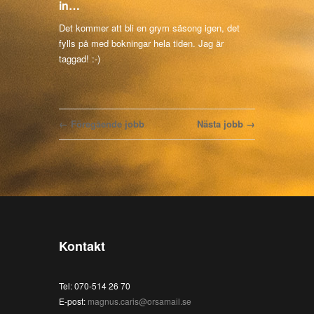
in…
Det kommer att bli en grym säsong igen, det
fylls på med bokningar hela tiden. Jag är
taggad! :-)
← Föregående jobb
Nästa jobb →
Kontakt
Tel: 070-514 26 70
E-post:
magnus.caris@orsamail.se