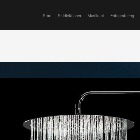
Start
Skidlektioner
Musikant
Fotografering